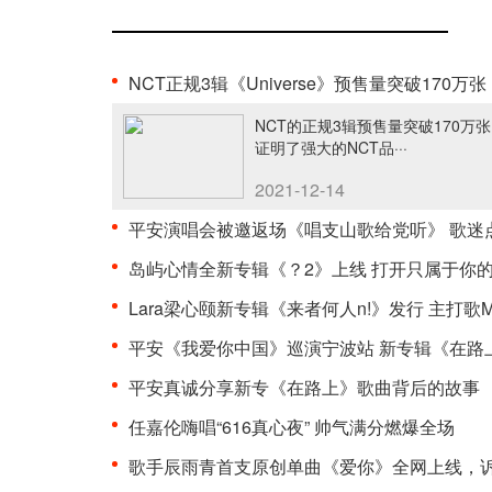
NCT正规3辑《Universe》预售量突破170万张，印证强大·
NCT的正规3辑预售量突破170万
证明了强大的NCT品···
2021-12-14
平安演唱会被邀返场《唱支山歌给党听》 歌迷点赞“是··
岛屿心情全新专辑《？2》上线 打开只属于你的思绪宫·
Lara梁心颐新专辑《来者何人n!》发行 主打歌MV
平安《我爱你中国》巡演宁波站 新专辑《在路上》Liv··
平安真诚分享新专《在路上》歌曲背后的故事
任嘉伦嗨唱“616真心夜” 帅气满分燃爆全场
歌手辰雨青首支原创单曲《爱你》全网上线，诉说着浪··