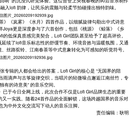
回响” 的沉浸式听觉体验。这位曾登上央视春晚的90后音乐制作
念融入lofi 韵律，让民乐的震颤与轻柔节拍碰撞出独特韵味。
》《春茶》《岚雾》《水月》四首作品，以细腻旋律勾勒出中式诗意
洋Joya更是深度参与了六首创作，包括《桃源》《鲸落》《乡
的低保真质感完美契合，Lofi Girl团队甚至给予了超高评价。
延续了lofi音乐标志性的舒缓节奏、环境音效与温暖氛围，又通
境、丝路驼铃、江南春茶等中式意象转化为可感知的听觉符号。
专辑的人都会给出的答案，Lofi Girl的核心是 “无国界的陪
。当雨滴声与古筝旋律交织，当唱片的轻微噪点邂逅江南丝竹，专
独有的诗意美” 的音乐空间。
ese Lofi》已于今日全网上线，此次合作不仅是Lofi Girl品牌生态的重要
 的又一实践。随着24首作品的全面解锁，这场跨越国界的音乐对
，也为中外文化交流写下动人的音乐注脚。
责任编辑：耿明