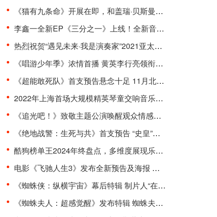
《猫有九条命》开展在即，和盖瑞·贝斯曼一起进入奇···
李鑫一全新EP《三分之一》上线！全新音乐曲风，寻求···
热烈祝贺“遇见未来·我是演奏家”2021亚太国际器乐···
《唱游少年季》浓情首播 黄英李行亮领衔开启“印象式···
《超能敢死队》首支预告悬念十足 11月北美上映引期待···
2022年上海首场大规模精英琴童交响音乐会在东方艺术···
《追光吧！》致敬主题公演唤醒观众情感共鸣 杨和苏周···
《绝地战警：生死与共》首支预告 “史皇”回归破解···
酷狗榜单王2024年终盘点，多维度展现乐坛流行趋势
电影《飞驰人生3》发布全新预告及海报 沈腾组队豪华···
《蜘蛛侠：纵横宇宙》幕后特辑 制片人“在动画里一切···
《蜘蛛夫人：超感觉醒》发布特辑 蜘蛛夫人上演满级预···