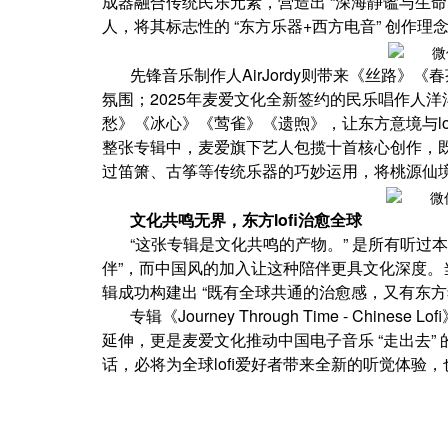
成器融合传统民乐元素，营造出 “深海静谧与生命
人，将其标志性的 “东方乐器+西方电音” 创作理
先锋音乐制作人AirJordy则带来《丝路
氛围；2025年麦爱文化全新签约的民乐唱作人洋
愁》《冰心》《莺雀》《遗煦》，让东方意境与lofi
整张专辑中，麦爱旗下艺人包揽十首核心创作，既
过笛箫、古筝等传统乐器的巧妙运用，将桃源仙
文化共鸣无界，东方lofi治愈全球
“这张专辑是文化共鸣的产物。” 是所有听过本张
伴”，而中国风的加入让这种陪伴更具文化深度
辑成功构建出 “既有全球共通的治愈感，又有东方
专辑《Journey Through Time - Chin
延伸，更是麦爱文化推动中国电子音乐 “走出去”
话，必将为全球lofi爱好者带来全新的听觉体验