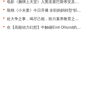
电影《捆绑上天堂》入围圣塞巴斯蒂安及多伦多两大国···
殷桃《小夫妻》今日开播 全职妈妈转型“职场超人”品···
处大争之事，竭尽己能，助力素养教育之变革 “聚光少···
在【高能动力幻想】中触碰Emil Ohlund的电子记忆