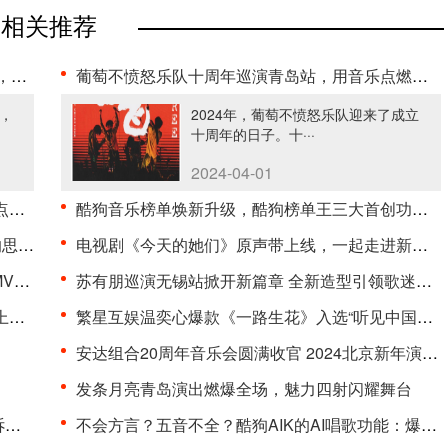
相关推荐
··
葡萄不愤怒乐队十周年巡演青岛站，用音乐点燃激情
张，
2024年，葡萄不愤怒乐队迎来了成立
十周年的日子。十···
2024-04-01
·
酷狗音乐榜单焕新升级，酷狗榜单王三大首创功能上线
··
电视剧《今天的她们》原声带上线，一起走进新时代女···
上线
苏有朋巡演无锡站掀开新篇章 全新造型引领歌迷夏日狂···
·
繁星互娱温奕心爆款《一路生花》入选“听见中国听见···
安达组合20周年音乐会圆满收官 2024北京新年演出季惊···
发条月亮青岛演出燃爆全场，魅力四射闪耀舞台
·
不会方言？五音不全？酷狗AIK的AI唱歌功能：爆火方言···