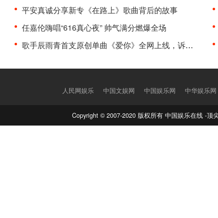
平安真诚分享新专《在路上》歌曲背后的故事
任嘉伦嗨唱“616真心夜” 帅气满分燃爆全场
歌手辰雨青首支原创单曲《爱你》全网上线，诉说着浪···
人民网娱乐
中国文娱网
中国娱乐网
中华娱乐网
Copyright © 2007-2020 版权所有 中国娱