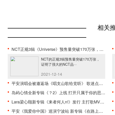
相关
NCT正规3辑《Universe》预售量突破170万张，印证强大···
NCT的正规3辑预售量突破170万张，
证明了强大的NCT品···
2021-12-14
平安演唱会被邀返场《唱支山歌给党听》 歌迷点赞“是···
岛屿心情全新专辑《？2》上线 打开只属于你的思绪宫···
Lara梁心颐新专辑《来者何人n!》发行 主打歌MV上线
平安《我爱你中国》巡演宁波站 新专辑《在路上》Liv···