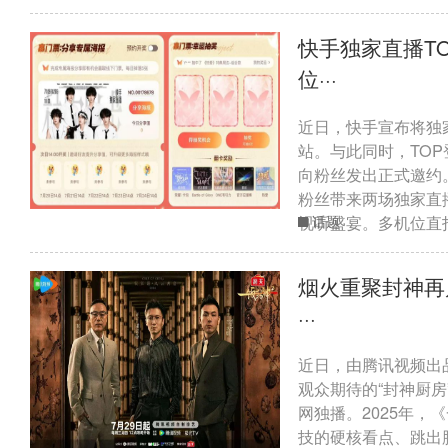
快手独家直播T
位···
近日，快手宣布将独
站。与此同时，TO
向粉丝发出正式邀约。
粉丝带来两场独家直
视听盛宴。多机位直拍
话题
烟火重聚封神再
···
近日，由腾讯视频出
观众期待的“封神厨房
网独播。2025年，
技的硬核看点、跳出