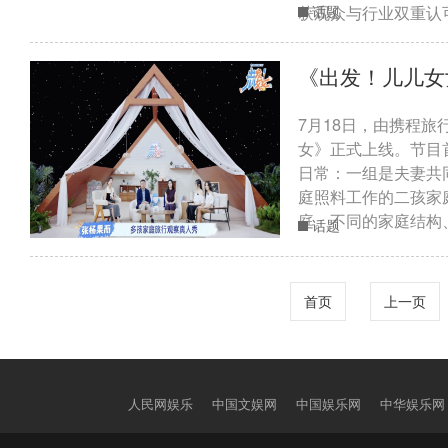
获观众与行业双重认可
话题
《出发！儿儿女
7月18日，由携程
女》正式上线。节目
日常：一组是夫妻共
庭照料工作的二孩家
庭。不同的家庭结构、
话题
首页
上一页
人民网娱乐
中国文娱网
中国娱乐网
中华娱乐网