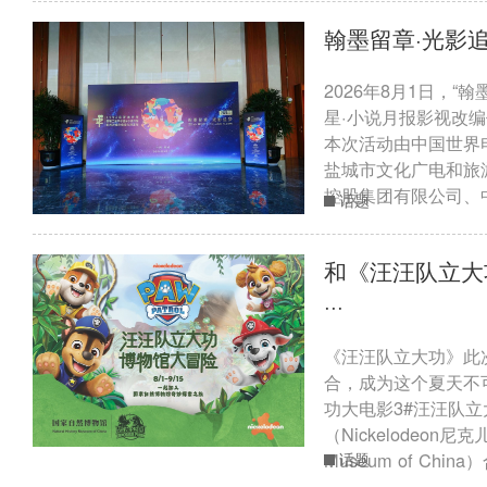
翰墨留章·光影追
2026年8月1日，“
星·小说月报影视改
本次活动由中国世界
盐城市文化广电和旅
控股集团有限公司、中·
话题
和《汪汪队立大
···
《汪汪队立大功》此
合，成为这个夏天不
功大电影3#汪汪队立
（Nickelodeon尼
Museum of Chi
话题