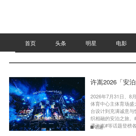
首页
头条
明星
电影
许嵩2026「安
2026年7月31日、
体育中心主体育场盛
台设计到充满诚意与
织相融的安泊之旅。#
遇许嵩#等话题登榜各
话题