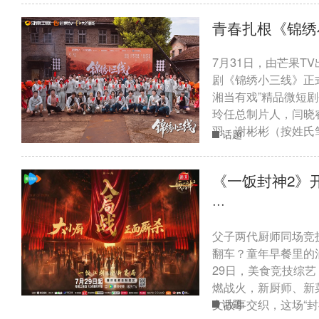
青春扎根《锦
7月31日，由芒果
剧《锦绣小三线》正
湘当有戏”精品微短
玲任总制片人，闫晓
羽、谢彬彬（按姓氏笔
话题
《一饭封神2》
···
父子两代厨师同场竞
翻车？童年早餐里的
29日，美食竞技综艺
燃战火，新厨师、新
文故事交织，这场“封神
话题