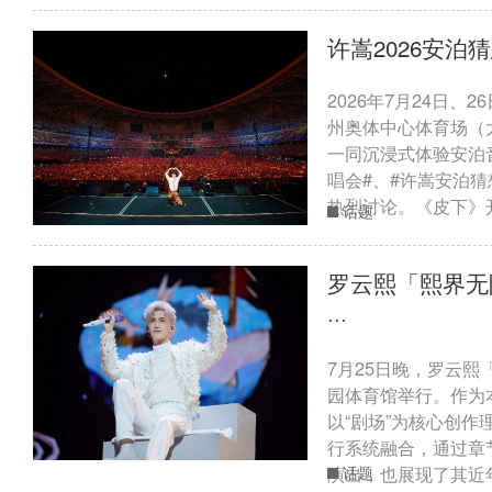
许嵩2026安泊
2026年7月24日、
州奥体中心体育场（
一同沉浸式体验安泊
唱会#、#许嵩安泊
热烈讨论。《皮下》开
话题
罗云熙「熙界无
···
7月25日晚，罗云
园体育馆举行。作为
以“剧场”为核心创
行系统融合，通过章
演出，也展现了其近年
话题