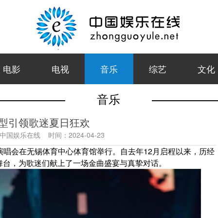
电影
电视
音乐
综艺
文化
音乐
造型引领歌迷夏日狂欢
中国娱乐在线
时间：
2024-04-23
回演唱会在无锡体育中心体育馆举行。自去年12月启程以来，历经
舞台，为歌迷们献上了一场金曲盛宴与真挚对话。