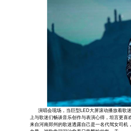
演唱会现场，当巨型LED大屏滚动播放着歌
上与歌迷们畅谈音乐创作与表演心得，坦言更喜
来自河南郑州的歌迷透露自己是一名代驾女司机