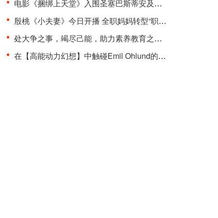
电影《捆绑上天堂》入围圣塞巴斯蒂安及多伦多两大国···
殷桃《小夫妻》今日开播 全职妈妈转型“职场超人”品···
处大争之事，竭尽己能，助力素养教育之变革 “聚光少···
在【高能动力幻想】中触碰Emil Ohlund的电子记忆