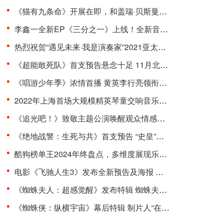
《猫有九条命》开展在即，和盖瑞·贝斯曼一起进入奇···
李鑫一全新EP《三分之一》上线！全新音乐曲风，寻求···
热烈祝贺“遇见未来·我是演奏家”2021亚太国际器乐···
《超能敢死队》首支预告悬念十足 11月北美上映引期待···
《唱游少年季》浓情首播 黄英李行亮领衔开启“印象式···
2022年上海首场大规模精英琴童交响音乐会在东方艺术···
《追光吧！》致敬主题公演唤醒观众情感共鸣 杨和苏周···
《绝地战警：生死与共》首支预告 “史皇”回归破解···
酷狗榜单王2024年终盘点，多维度展现乐坛流行趋势
电影《飞驰人生3》发布全新预告及海报 沈腾组队豪华···
《蜘蛛夫人：超感觉醒》发布特辑 蜘蛛夫人上演满级预···
《蜘蛛侠：纵横宇宙》幕后特辑 制片人“在动画里一切···