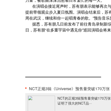
力量，被歌曲深深治愈着日常繁忙的每一天。
在演唱会接近尾声时，苏有朋表示能够再次
提前带领观众步入夏日氛围。演唱会结束后，苏
周在武汉，继续和你一起唱青春的歌。”预告音乐
据悉，苏有朋几日前发布了前往青岛录制新综
日，苏有朋“在多重宇宙中遇见你”巡回演唱会将
NCT正规3辑《Universe》预售量突破170万张，印证强大·
NCT的正规3辑预售量突破170万
证明了强大的NCT品···