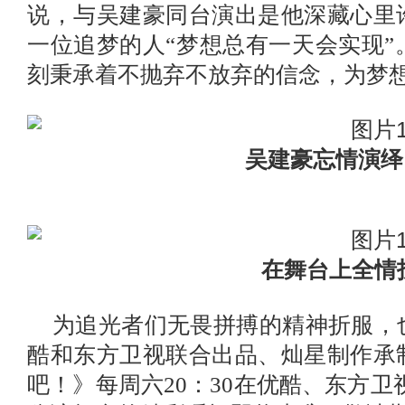
说，与吴建豪同台演出
是他
深藏心里
一位追梦的人“梦想总有一天会实现
刻秉承着不抛弃不放弃的信念，为梦
吴建豪忘情演绎《Is
在舞台上
全情
为追光者们无畏拼搏的精神折服，
酷和东方卫视联合出品、灿星制作承
吧！》每周六
20
：
30
在优酷、东方卫