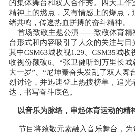
的
集体舞台和双人
合作秀
。四大工作
精神上的燃点，又有情感上的爆点，
绪共鸣
，传递热血拼搏的奋斗精神。
首场致敬主题公演——致敬体育精
台形式和内容吸引了大众的关注与目
其中CSM63城收视1.29、CSM35城
收视份额破6。“张卫健听到万里长城
大一岁”、“尼坤秦奋头发乱了双人舞
烈讨论，并迅速登上热搜榜单，追光
达，
书写奋斗底色
。
以音乐为脉络，串起体育运动的精
节目将致敬元素融入音乐舞台，为