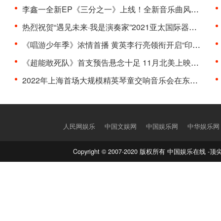
李鑫一全新EP《三分之一》上线！全新音乐曲风，寻求···
热烈祝贺“遇见未来·我是演奏家”2021亚太国际器乐···
《唱游少年季》浓情首播 黄英李行亮领衔开启“印象式···
《超能敢死队》首支预告悬念十足 11月北美上映引期待···
2022年上海首场大规模精英琴童交响音乐会在东方艺术···
人民网娱乐
中国文娱网
中国娱乐网
中华娱乐网
Copyright © 2007-2020 版权所有 中国娱