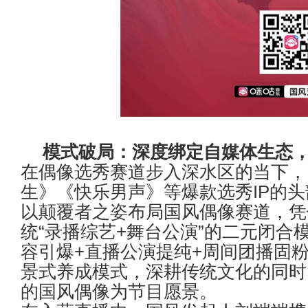
模式破局：深度绑定自媒体生态
在偶像选秀赛道步入深水区的当下，
生》《快乐男声》等爆款选秀
IP
的头
以颠覆者之姿布局国风偶像赛道，凭
统
“
录播综艺
+
舞台公演
”
的二元闭合
容引爆
+
直播公演提纯
+
周间团播固
景式养成模式，深耕传统文化的同时
的国风偶像为节目愿景。