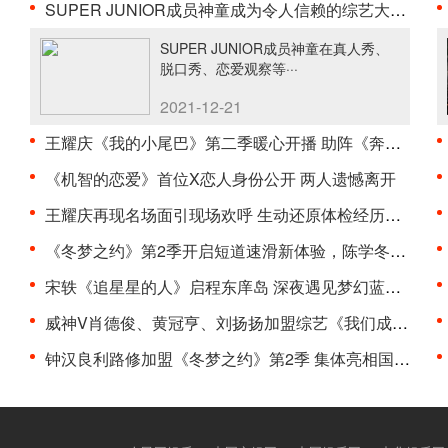
SUPER JUNIOR成员神童成为令人信赖的综艺大咖， 在多···
SUPER JUNIOR成员神童在真人秀、
脱口秀、恋爱观察等···
2021-12-21
王耀庆《我的小尾巴》第二季暖心开播 助阵《奔跑吧····
《机智的恋爱》首位X恋人身份公开 两人遗憾离开
王耀庆再现名场面引现场欢呼 生动还原体检经历热议不···
《冬梦之约》第2季开启短道速滑新体验，陈学冬滑冰喜···
宋轶《追星星的人》启程东庠岛 深夜遇见梦幻蓝眼泪
威神V肖德俊、黄冠亨、刘扬扬加盟综艺《我们成为家人···
钟汉良利路修加盟《冬梦之约》第2季 集体亮相国家体···