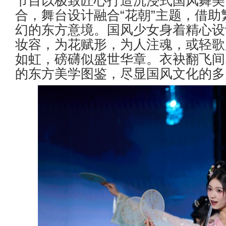
节目以极致匠心打造沉浸式国风舞美
合，舞台设计融合
“
花朝
”
主题，借助
幻的东方意境。国风少女身着精心设
妆容，为花赋形，为人注魂，或轻歌
如虹，磅礴似盛世华章。衣袂翻飞间
的东方美学图鉴，尽显国风文化的多