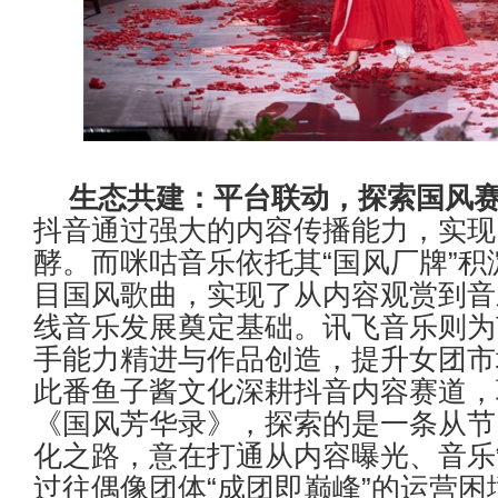
生态共建：平台联动，探索国风
抖音通过强大的内容传播能力，实现
酵。而咪咕音乐依托其
“
国风厂牌
”
积
目国风歌曲，实现了从内容观赏到音
线音乐发展奠定基础。讯飞音乐则为
手能力精进与作品创造，提升女团市
此番鱼子酱文化深耕抖音内容赛道，
《国风芳华录》，探索的是一条从节
化之路，意在打通从内容曝光、音乐
过往偶像团体
“
成团即巅峰
”
的运营困