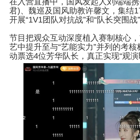
在入营直播中，国风发起人刘端端携
君
)
、魏巡及国风助教许馨文，集结
1
开展
“1V1
团队对抗战
”
和
“
队长突围战
节目把观众互动深度植入赛制核心，
艺中提升至与
“
艺能实力
”
并列的考核
动票选
4
位芳华队长，真正实现
“
观演