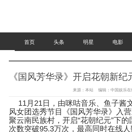
首页
头条
明星
电影
《国风芳华录》开启花朝新纪
来源：
本站
编辑：
中国娱乐
11
月
21
日，由咪咕音乐、鱼子酱
风女团选秀节目《国风芳华录》入营
聚云南民族村，开启
“
花朝纪元
”
下的
次数突破
95.3
万次，最高同时在线人