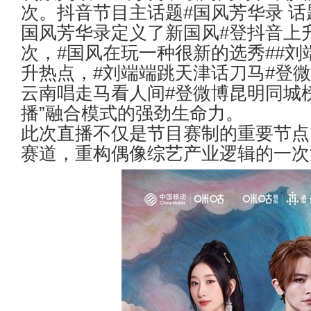
次。抖音节目主话题
#
国风芳华录 
国风芳华录定义了新国风
#
登抖音上
次，
#
国风在玩一种很新的选秀
##
刘
升热点，
#
刘端端跳天津话刀马
#
登微
云南唱走马看人间
#
登微博昆明同城
播
”
融合模式的强劲生命力。
此次直播不仅是节目赛制的重要节点
赛道，重构偶像综艺产业逻辑的一次