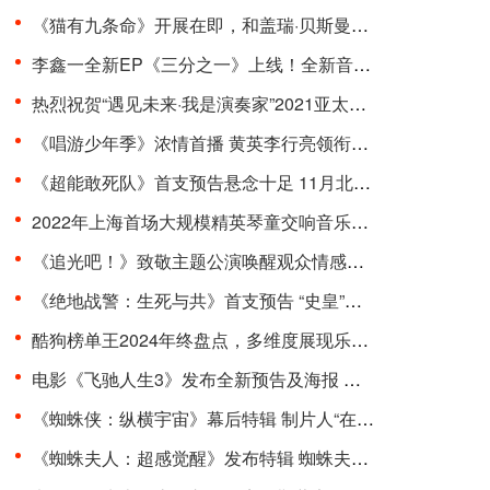
《猫有九条命》开展在即，和盖瑞·贝斯曼一起进入奇···
李鑫一全新EP《三分之一》上线！全新音乐曲风，寻求···
热烈祝贺“遇见未来·我是演奏家”2021亚太国际器乐···
《唱游少年季》浓情首播 黄英李行亮领衔开启“印象式···
《超能敢死队》首支预告悬念十足 11月北美上映引期待···
2022年上海首场大规模精英琴童交响音乐会在东方艺术···
《追光吧！》致敬主题公演唤醒观众情感共鸣 杨和苏周···
《绝地战警：生死与共》首支预告 “史皇”回归破解···
酷狗榜单王2024年终盘点，多维度展现乐坛流行趋势
电影《飞驰人生3》发布全新预告及海报 沈腾组队豪华···
《蜘蛛侠：纵横宇宙》幕后特辑 制片人“在动画里一切···
《蜘蛛夫人：超感觉醒》发布特辑 蜘蛛夫人上演满级预···