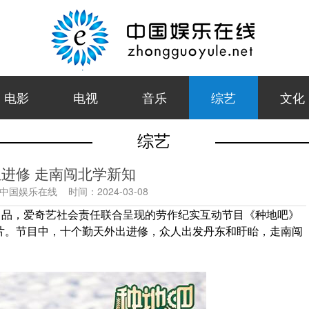
电影
电视
音乐
综艺
文化
综艺
进修 走南闯北学新知
中国娱乐在线
时间：
2024-03-08
出品，爱奇艺社会责任联合呈现
的劳作纪实互动节目《种地吧》
期正片。节目中，十个勤天外出进修，众人出发丹东和盱眙，走南闯