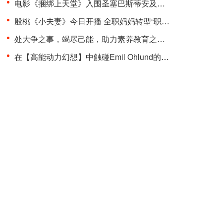
电影《捆绑上天堂》入围圣塞巴斯蒂安及多伦多两大国···
殷桃《小夫妻》今日开播 全职妈妈转型“职场超人”品···
处大争之事，竭尽己能，助力素养教育之变革 “聚光少···
在【高能动力幻想】中触碰Emil Ohlund的电子记忆