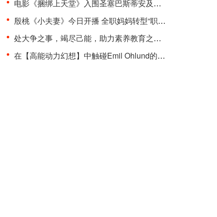
电影《捆绑上天堂》入围圣塞巴斯蒂安及多伦多两大国···
殷桃《小夫妻》今日开播 全职妈妈转型“职场超人”品···
处大争之事，竭尽己能，助力素养教育之变革 “聚光少···
在【高能动力幻想】中触碰Emil Ohlund的电子记忆