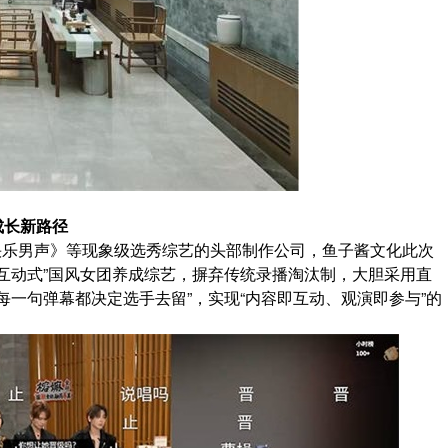
成长新路径
快乐男声》等现象级选秀综艺的头部制作公司，鱼子酱文化此次
互动式”国风女团养成综艺，摒弃传统录播淘汰制，大胆采用直
每一句弹幕都决定选手去留”，实现“内容即互动、观演即参与”的