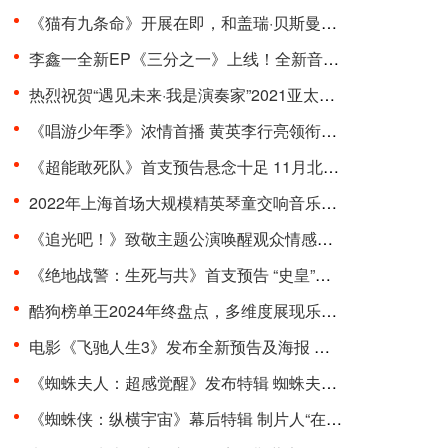
《猫有九条命》开展在即，和盖瑞·贝斯曼一起进入奇···
李鑫一全新EP《三分之一》上线！全新音乐曲风，寻求···
热烈祝贺“遇见未来·我是演奏家”2021亚太国际器乐···
《唱游少年季》浓情首播 黄英李行亮领衔开启“印象式···
《超能敢死队》首支预告悬念十足 11月北美上映引期待···
2022年上海首场大规模精英琴童交响音乐会在东方艺术···
《追光吧！》致敬主题公演唤醒观众情感共鸣 杨和苏周···
《绝地战警：生死与共》首支预告 “史皇”回归破解···
酷狗榜单王2024年终盘点，多维度展现乐坛流行趋势
电影《飞驰人生3》发布全新预告及海报 沈腾组队豪华···
《蜘蛛夫人：超感觉醒》发布特辑 蜘蛛夫人上演满级预···
《蜘蛛侠：纵横宇宙》幕后特辑 制片人“在动画里一切···