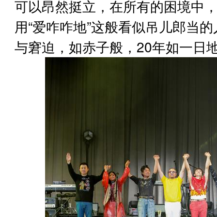
可以昂然挺立，在所有的困境中
用“爱咋咋地”这般看似吊儿郎当
与窘迫，如赤子般，20年如一日