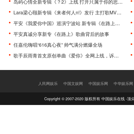
岛屿心情全新专辑《？2》上线 打开只属于你的思绪宫···
Lara梁心颐新专辑《来者何人n!》发行 主打歌MV上线
平安《我爱你中国》巡演宁波站 新专辑《在路上》Liv···
平安真诚分享新专《在路上》歌曲背后的故事
任嘉伦嗨唱“616真心夜” 帅气满分燃爆全场
歌手辰雨青首支原创单曲《爱你》全网上线，诉说着浪···
人民网娱乐
中国文娱网
中国娱乐网
中华娱乐网
Copyright © 2007-2020 版权所有 中国娱