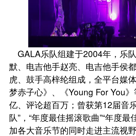
GALA乐队组建于2004年，
默、电吉他手赵亮、电吉他手侯
虎、鼓手高梓纶组成，全平台媒体
梦赤子心》、《Young For Y
亿、评论超百万；曾获第12届音
队”，“年度最佳摇滚歌曲”“年度
加各大音乐节的同时走进主流视