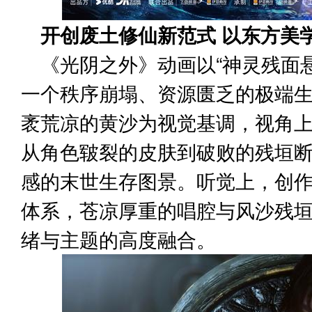
开创废土修仙新范式 以东方美
《光阴之外》动画以
“
神灵残面
一个秩序崩塌、资源匮乏的极端
袤荒凉的黄沙为视觉基调
，
视角
从角色皲裂的皮肤到破败的残垣
感的末世生存图景。听觉上，创
体系，苍凉厚重的唱腔与风沙残
绪与主题的高度融合。