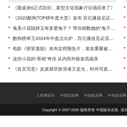
《圆桌派6正式回归，新型文化现象讨论场回来了》
《2023酷狗TOP榜年度大赏》发布 百亿播放见证流行诞···
兔系小花陆婷玉有多爱兔子？ 带你细数她的“兔子控”···
酷狗榜单王2024年中盘点出炉，百亿播放见证流行趋势···
电影《密室逃脱》发布定档预告片，老友重聚被困泰国···
这些小花的“骨相”奇佳 从内而外散发高级美
《良言写意》反派易菲扮演者王姿允，时尚写真曝光气···
人民网娱乐
中国文娱网
中国娱乐网
中华娱乐网
Copyright © 2007-2020 版权所有 中国娱