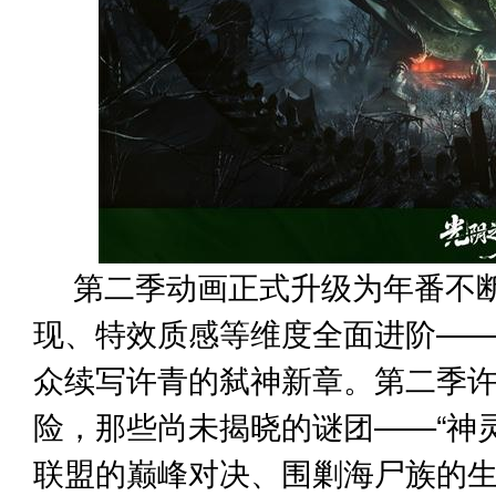
第二季动画正式升级为年番不
现、特效质感等维度全面进阶—
众续写许青的弑神新章。第二季
险，那些尚未揭晓的谜团——“神
联盟的巅峰对决、围剿海尸族的生