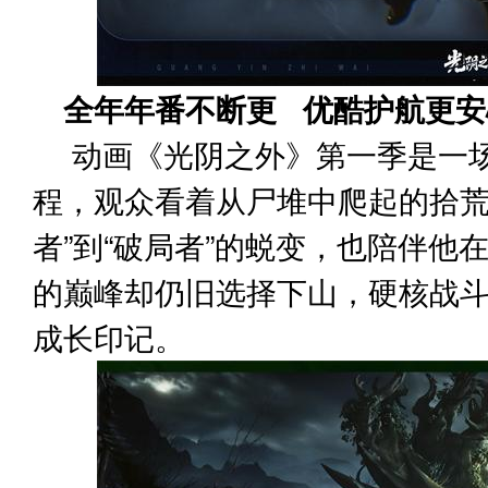
全年年番不断更 优酷护航更安
动画《光阴之外》第一季是一
程，观众看着从尸堆中爬起的拾荒
者”到“破局者”的蜕变，也陪伴他
的巅峰却仍旧选择下山，硬核战
成长印记。