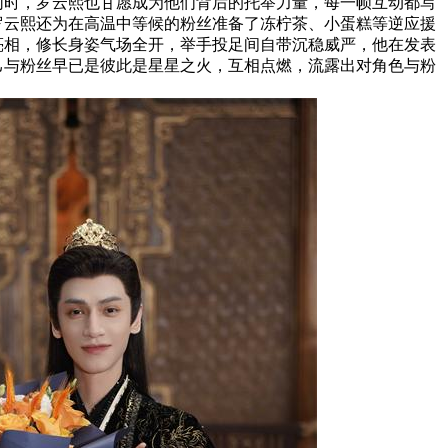
同时，罗云熙也甘愿成为他们背后的托举力量，每一帧互动都写
罗云熙还为在高温中等候的粉丝准备了冻柠茶、小蛋糕等逆应援
亮相，修长身姿气场全开，举手投足间自带沉稳威严，他在发表
己与粉丝早已是彼此是星星之火，互相点燃，流露出对角色与粉