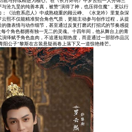
功底与持续精进为核心。在《长月烬明》中罗云熙一人分饰三
与沧九旻的纯善本真，被赞"演得了神，也压得住魔"，更以行
力；《治愈系恋人》中成熟稳重的顾云峥、《水龙吟》里复杂深
罗云熙不仅能精准契合角色气质，更能主动参与创作过程，从提
质的微表情与动作细节，甚至通过反复打磨武打招式的节奏感提
让每个角色都拥有独一无二的灵魂。十四年间，他从舞台上的青
式演绎赋予角色血肉，不追逐短期热度，而是通过一部部作品沉
"青阳公子"黎斯在古装悬疑画卷上落下又一道惊艳锋芒。