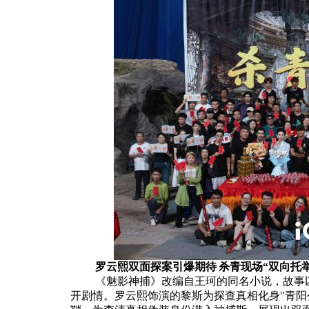
罗云熙双面探案引爆期待
杀青现场“双向托
《魅影神捕》改编自王珂的同名小说，故事以
开剧情。罗云熙饰演的黎斯为探查真相化身"青阳