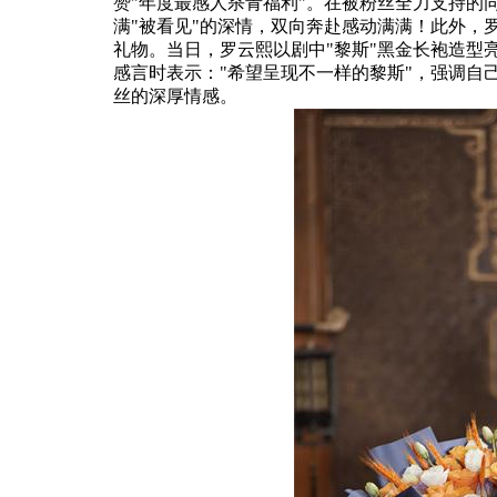
赞"年度最感人杀青福利"。在被粉丝全力支持的
满"被看见"的深情，双向奔赴感动满满！此外，
礼物。当日，罗云熙以剧中"黎斯"黑金长袍造型
感言时表示："希望呈现不一样的黎斯"，强调自
丝的深厚情感。