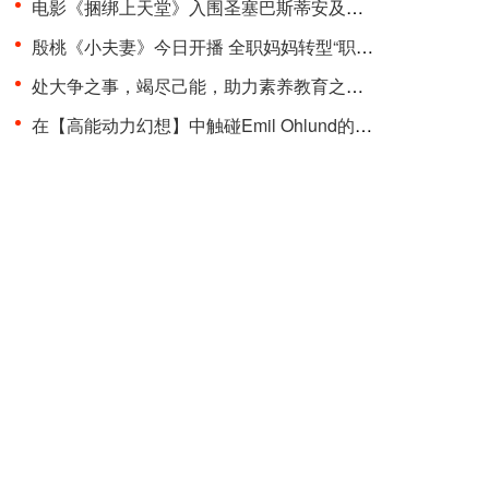
电影《捆绑上天堂》入围圣塞巴斯蒂安及多伦多两大国···
殷桃《小夫妻》今日开播 全职妈妈转型“职场超人”品···
处大争之事，竭尽己能，助力素养教育之变革 “聚光少···
在【高能动力幻想】中触碰Emil Ohlund的电子记忆