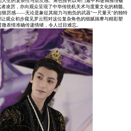
面人生的复杂性与层次感。角色擅长以奇门遁甲和逻辑推理破
武者凌厉，亦向观众呈现了中华传统机关术与度量文化的精髓。
狠厉感——无论是象征其能力与抱负的武器"一尺量天"的独特
都让观众初步窥见罗云熙对这位复杂角色的细腻揣摩与精彩塑
过微表情准确传递情绪，令人过目难忘。