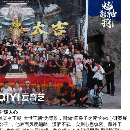
举”暖人心
架空王朝"大世王朝"为背景，围绕"四皇子之死"的核心谜案展
公子"，他表面风度翩翩、潇洒不羁，实则心思缜密、藏锋于