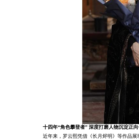
十四年“角色攀登者” 深度打磨人物沉淀正
近年来，罗云熙凭借《长月烬明》等作品展