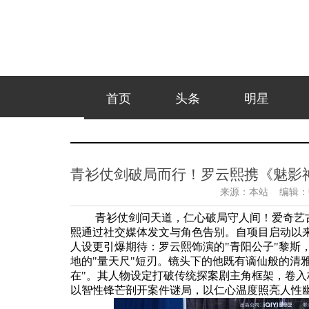
首页
头条
明星
青衫仗剑破局而行！罗云熙携《魅影
来源：
本站
编辑：
青衫仗剑问天道，仁心破局守人间！爱奇艺
熙通过社交媒体发文与角色告别。自项目启动以
人设更引爆期待：罗云熙饰演的"青阳公子"黎斯
地的"量天尺"短刃。镜头下的他既有谪仙般的清
在"。其人物设定打破传统探案剧主角框架，卷
以智性锋芒剖开案件谜局，以仁心温度照亮人性