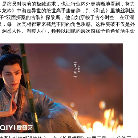
，是演员对表演的极致追求，也让行业内外更清晰地看到，努力
水龙吟》中游走异世的绝世高手唐俪辞，到《剥茧》里抽丝剥茧
子"双面探案的古装神探黎斯，他自如穿梭于古今时空，在江湖
换，每一次亮相都带来截然不同的角色质感。这种突破不仅是外
，洞悉人性、温暖人心，频频以细腻的层次感赋予角色鲜活生命