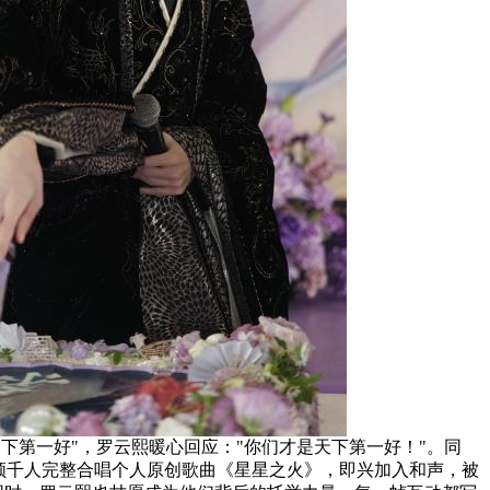
下第一好"，罗云熙暖心回应："你们才是天下第一好！"。同
领千人完整合唱个人原创歌曲《星星之火》，即兴加入和声，被