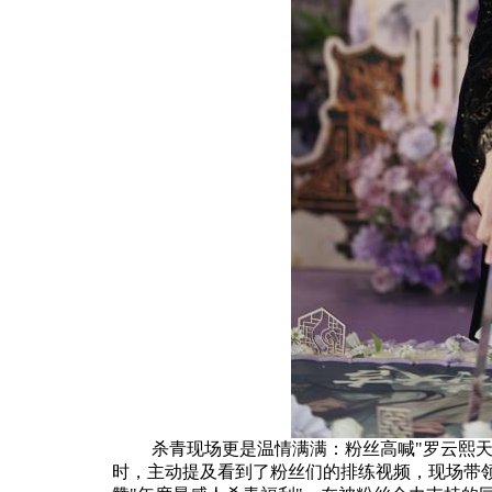
杀青现场更是温情满满：粉丝高喊"罗云熙天
时，主动提及看到了粉丝们的排练视频，现场带