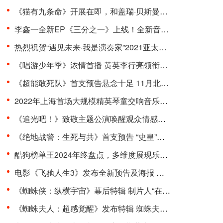
《猫有九条命》开展在即，和盖瑞·贝斯曼一起进入奇···
李鑫一全新EP《三分之一》上线！全新音乐曲风，寻求···
热烈祝贺“遇见未来·我是演奏家”2021亚太国际器乐···
《唱游少年季》浓情首播 黄英李行亮领衔开启“印象式···
《超能敢死队》首支预告悬念十足 11月北美上映引期待···
2022年上海首场大规模精英琴童交响音乐会在东方艺术···
《追光吧！》致敬主题公演唤醒观众情感共鸣 杨和苏周···
《绝地战警：生死与共》首支预告 “史皇”回归破解···
酷狗榜单王2024年终盘点，多维度展现乐坛流行趋势
电影《飞驰人生3》发布全新预告及海报 沈腾组队豪华···
《蜘蛛侠：纵横宇宙》幕后特辑 制片人“在动画里一切···
《蜘蛛夫人：超感觉醒》发布特辑 蜘蛛夫人上演满级预···