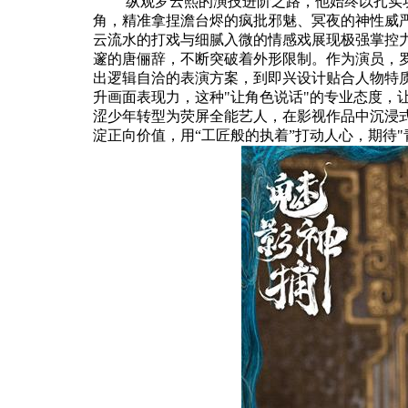
纵观罗云熙的演技进阶之路，他始终以扎实
角，精准拿捏澹台烬的疯批邪魅、冥夜的神性威严
云流水的打戏与细腻入微的情感戏展现极强掌控
邃的唐俪辞，不断突破着外形限制。作为演员，
出逻辑自洽的表演方案，到即兴设计贴合人物特
升画面表现力，这种"让角色说话"的专业态度，
涩少年转型为荧屏全能艺人，在影视作品中沉浸
淀正向价值，用“工匠般的执着”打动人心，期待