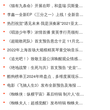
《猫有九条命》开展在即，和盖瑞·贝斯曼一起进入奇···
李鑫一全新EP《三分之一》上线！全新音乐曲风，寻求···
热烈祝贺“遇见未来·我是演奏家”2021亚太国际器乐···
《唱游少年季》浓情首播 黄英李行亮领衔开启“印象式···
《超能敢死队》首支预告悬念十足 11月北美上映引期待···
2022年上海首场大规模精英琴童交响音乐会在东方艺术···
《追光吧！》致敬主题公演唤醒观众情感共鸣 杨和苏周···
《绝地战警：生死与共》首支预告 “史皇”回归破解···
酷狗榜单王2024年终盘点，多维度展现乐坛流行趋势
电影《飞驰人生3》发布全新预告及海报 沈腾组队豪华···
《蜘蛛侠：纵横宇宙》幕后特辑 制片人“在动画里一切···
《蜘蛛夫人：超感觉醒》发布特辑 蜘蛛夫人上演满级预···