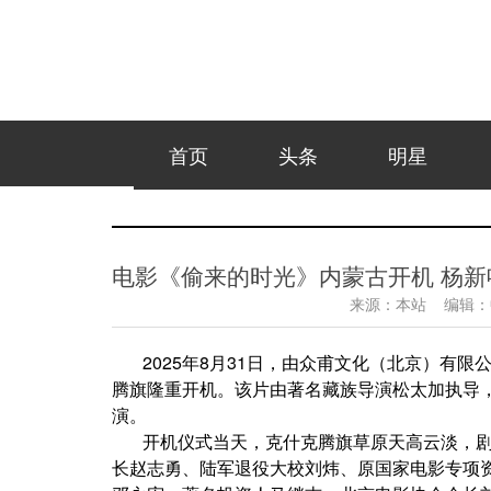
首页
头条
明星
电影《偷来的时光》内蒙古开机 杨
来源：
本站
编辑：
2025年8月31日，由众甫文化（北京）有
腾旗隆重开机。该片由著名藏族导演松太加执导
演。
开机仪式当天，克什克腾旗草原天高云淡，
长赵志勇、陆军退役大校刘炜、原国家电影专项