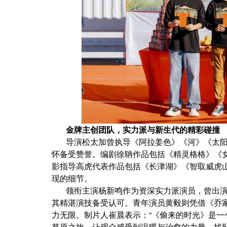
金牌主创团队，实力派与新生代的精彩碰撞
导演松太加曾执导《阿拉姜色》《河》《太
怀备受赞誉。编剧徐聃作品包括《精灵格格》《
影指导高虎代表作品包括《长津湖》《智取威虎
现的细节。
领衔主演杨新鸣作为资深实力派演员，曾出演
其精湛演技备受认可。青年演员黄毅则凭借《乔
力无限。制片人崔晨表示：“《偷来的时光》是
草原之旅，让观众感受到温暖与治愈的力量，找到