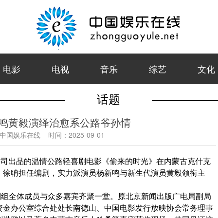
电影
电视
音乐
综艺
文化
话题
新鸣黄毅演绎治愈系公路爷孙情
中国娱乐在线
时间：
2025-09-01
限公司出品的温情公路轻喜剧电影《偷来的时光》在内蒙古克什克
，徐聃担任编剧，实力派演员杨新鸣与新生代演员黄毅领衔主
剧组全体成员与众多嘉宾齐聚一堂。原北京新闻出版广电局副局
资金办公室综合处处长南德山、中国电影发行放映协会常务理事