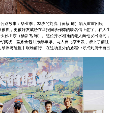
公路故事：毕业季，22岁的刘流（黄毅 饰）陷入重重困境——
点被抓，更被好友威胁在举报同学作弊的联名信上签字。在人生
岁老头孙卫东（杨新鸣 饰）。这位萍水相逢的老人向他发出邀约，
员”奖状，差旅全包且报酬丰厚。两人自北京出发，踏上了前往
的摩擦与碰撞中艰难前行，在这场意外的旅程中寻找到属于自己