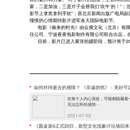
家，二是加油，三是片子会替我们‘吹牛’的！”
影节上拿奖拿到手软”；原北京新闻出版广电局
憧憬的心情期待影片进军各大国际电影节。
电影《偷来的时光》由众甫文化（北京）有
任公司、宁波夜夜电影制作有限公司联合出品，
目前，影片已进入紧张拍摄阶段，预计将于2
如何对待逝去的感情？ 《非诚勿扰》：美好可以怀念，··
在每个人内心深处，可能都隐藏着
无法忘怀的感情···
2021-07-02
《圆桌派6正式回归，新型文化现象讨论场回来