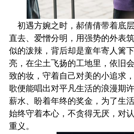
初遇方婉之时，郝倩倩带着底
直去、爱憎分明，用强势的外表
似的泼辣，背后却是童年寄人篱
亮，在尘土飞扬的工地里，依旧
致的妆，守着自己对美的小追求
歌便能唱出对平凡生活的浪漫期
薪水、盼着年终的奖金，为了生
始终守着本心，不贪得无厌，对
重义。