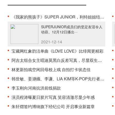
《我家的熊孩子》SUPER JUNIOR，利特姐姐结婚典礼上···
SUPERJUNIOR成员们的坚定友谊令人
动容。12月12日播出···
2021-12-14
宝藏网红象韵洁单曲《LOVE LOVE》比绯闻更精彩
阿吉太组合女主唱迪莫黑白反差写真，尽显双生氛围感
林更新拍戏空闲回母校上戏 自拍打卡状态佳
韩世敏、姜瀞娥、李谦、LIA KIM等K-POP先行者们成立···
李玉刚向河南抗洪前线捐款
演员程涛曝夏日胶片写真 笑容清澈尽显少年感
朱轩熠签约博纳旗下经纪公司 开启事业新篇章