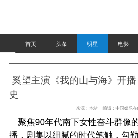
首页
头条
明星
电影
奚望主演《我的山与海》开播 
史
来源：
本站
编辑：
中国娱乐
聚焦90年代南下女性奋斗群像
播，剧集以细腻的时代笔触，勾