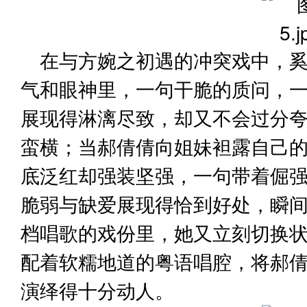
在与方婉之初遇的冲突戏中，
气和眼神里，一句干脆的质问，
展现得淋漓尽致，却又不会过分
蛮横；当郝倩倩向姐妹袒露自己
底泛红却强装坚强，一句带着倔
脆弱与缺爱展现得恰到好处，瞬
档唱歌的戏份里，她又立刻切换
配着软糯地道的粤语唱腔，将郝
演绎得十分动人。