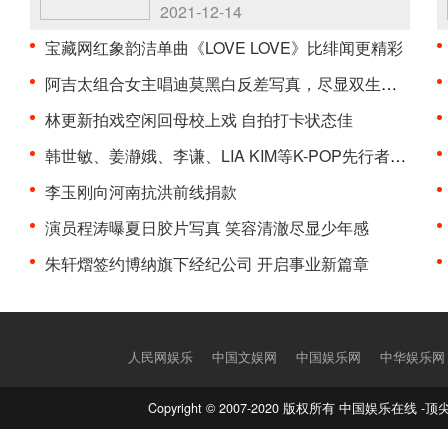
2021-12-14
宝藏网红象韵洁单曲《LOVE LOVE》比绯闻更精彩
阿吉太组合女主唱迪莫黑白反差写真，尽显双生氛围感
林更新拍戏空闲回母校上戏 自拍打卡状态佳
韩世敏、姜瀞娥、李谦、LIA KIM等K-POP先行者们成立···
李玉刚向河南抗洪前线捐款
演员程涛曝夏日胶片写真 笑容清澈尽显少年感
朱轩熠签约博纳旗下经纪公司 开启事业新篇章
人民网娱乐
中国文娱网
中国娱乐网
中华娱乐网
Copyright © 2007-2020 版权所有 中国娱