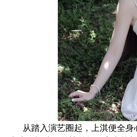
从踏入演艺圈起，上淇便全身