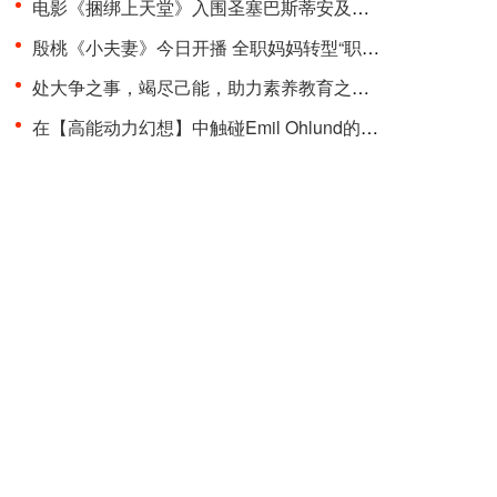
电影《捆绑上天堂》入围圣塞巴斯蒂安及多伦多两大国···
殷桃《小夫妻》今日开播 全职妈妈转型“职场超人”品···
处大争之事，竭尽己能，助力素养教育之变革 “聚光少···
在【高能动力幻想】中触碰Emil Ohlund的电子记忆