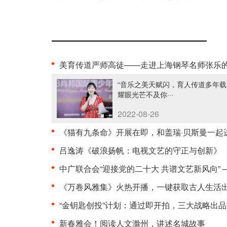
美育传道严师高徒——走进上海钢琴名师张乐的音乐世··
“音乐之美天赋闪，育人传道多年载
耀眼光芒不及你···
2022-08-26
《猫有九条命》开展在即，和盖瑞·贝斯曼一起进入奇··
吕逸涛《破浪扬帆：电视文艺的守正与创新》
中广联合会“迎接党的二十大 共谱文艺新风向” ——··
《万卷风雅集》火热开播，一键获取古人生活出游模
“金钥匙创投”计划：通过即开拍，三大战略出品方为·
新春雅会！阅读人文滁州，讲述名城故事