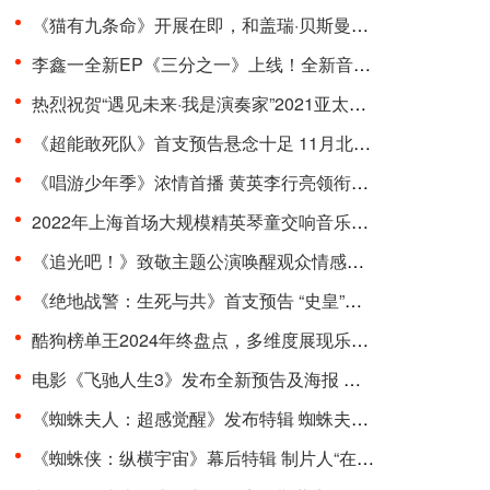
《猫有九条命》开展在即，和盖瑞·贝斯曼一起进入奇···
李鑫一全新EP《三分之一》上线！全新音乐曲风，寻求···
热烈祝贺“遇见未来·我是演奏家”2021亚太国际器乐···
《超能敢死队》首支预告悬念十足 11月北美上映引期待···
《唱游少年季》浓情首播 黄英李行亮领衔开启“印象式···
2022年上海首场大规模精英琴童交响音乐会在东方艺术···
《追光吧！》致敬主题公演唤醒观众情感共鸣 杨和苏周···
《绝地战警：生死与共》首支预告 “史皇”回归破解···
酷狗榜单王2024年终盘点，多维度展现乐坛流行趋势
电影《飞驰人生3》发布全新预告及海报 沈腾组队豪华···
《蜘蛛夫人：超感觉醒》发布特辑 蜘蛛夫人上演满级预···
《蜘蛛侠：纵横宇宙》幕后特辑 制片人“在动画里一切···