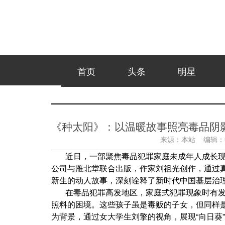
首页
头条
明星
《种太阳》：以温暖故事照亮毒品阴
来源：
本站
编辑：
近日，一部聚焦毒品犯罪家庭未成年人成长
公司与雁北堂联合出版，作家刘祖光创作，通过
新生的动人故事，深刻诠释了新时代中国基层治
在毒品犯罪高发地区，家庭式犯罪现象时有
照料的困境。这些孩子虽是毒贩的子女，但同样
为背景，通过女大学生刘擎的视角，展现“向日葵