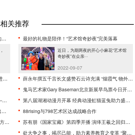
相关推荐
·
最好的礼物是陪伴！“艺术馆奇妙夜”完美落幕
，
近日，为期两夜的开心小麻花“艺术馆
奇妙夜”在众亲···
2022-09-07
·
薛永年撰五千言长文盛赞石云诗充满 “烟霞气 物外情···
鬼马艺术家Gary Baseman北京新展早鸟票今日开启，秋···
·
第八届湖湘动漫月开幕 经典动漫虹猫蓝兔助力盛典！
板
88rising与798艺术区达成战略合作
··
苏有朋《国家宝藏》第四季开播 演绎王羲之回归古装体···
处大争之事，竭尽己能，助力素养教育之变革 “聚光少···